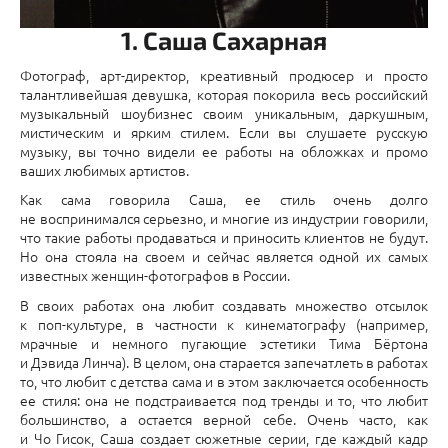
1. Саша Сахарная
Фотограф, арт-директор, креативный продюсер и просто
талантливейшая девушка, которая покорила весь российский
музыкальный шоубизнес своим уникальным, даркушным,
мистическим и ярким стилем. Если вы слушаете русскую
музыку, вы точно видели ее работы на обложках и промо
ваших любимых артистов.
Как сама говорила Саша, ее стиль очень долго
не воспринимался серьезно, и многие из индустрии говорили,
что такие работы продаваться и приносить клиентов не будут.
Но она стояла на своем и сейчас является одной их самых
известных женщин-фотографов в России.
В своих работах она любит создавать множество отсылок
к поп-культуре, в частности к кинематографу (например,
мрачные и немного пугающие эстетики Тима Бёртона
и Дэвида Линча). В целом, она старается запечатлеть в работах
то, что любит с детства сама и в этом заключается особенность
ее стиля: она не подстраивается под тренды и то, что любит
большинство, а остается верной себе. Очень часто, как
и Чо Гисок, Саша создает сюжетные серии, где каждый кадр