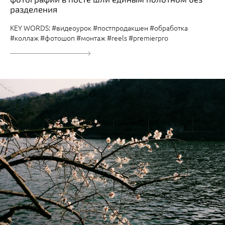
разделения
KEY WORDS: #видеоурок #постпродакшен #обработка
#коллаж #фотошоп #монтаж #reels #premierpro