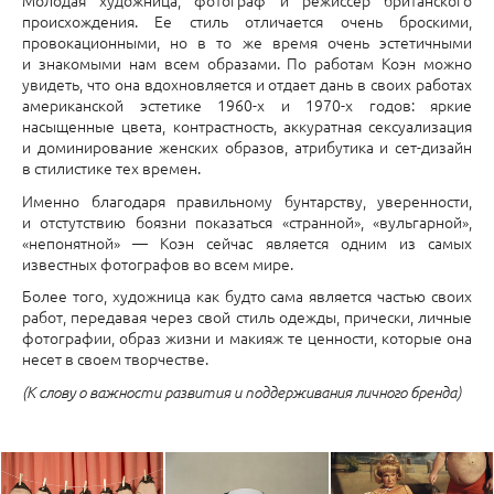
Молодая художница, фотограф и режиссер британского
происхождения. Ее стиль отличается очень броскими,
провокационными, но в то же время очень эстетичными
и знакомыми нам всем образами. По работам Коэн можно
увидеть, что она вдохновляется и отдает дань в своих работах
американской эстетике 1960-х и 1970-х годов: яркие
насыщенные цвета, контрастность, аккуратная сексуализация
и доминирование женских образов, атрибутика и сет-дизайн
в стилистике тех времен.
Именно благодаря правильному бунтарству, уверенности,
и отстутствию боязни показаться «странной», «вульгарной»,
«непонятной» — Коэн сейчас является одним из самых
известных фотографов во всем мире.
Более того, художница как будто сама является частью своих
работ, передавая через свой стиль одежды, прически, личные
фотографии, образ жизни и макияж те ценности, которые она
несет в своем творчестве.
(К слову о важности развития и поддерживания личного бренда)