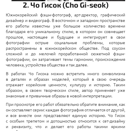
2. Чо Гисок (Cho Gi-seok)
Южнокорейский фэшн-фотограф, арт-дректор, графический
дизайнер и видеограф. В восточном и западном пространстве
его работы известны уже большое количество времени
благодаря его уникальному стилю, в котором он совмещает
прошлое, настоящее и будущее и интегрирует в свои
фотографии острые социальные проблемы, которые
распространены в южнокорейском обществе. Под соусом
сложной и до мелочей проработанной сюжетной фэшн-
фотографии, он затрагивает темы гармонии, происхождения
человека, устройства общества и так далее.
В работах Чо Гисока можно встретить много символизма
в деталях и образах моделей, который в свою очередь
отражает корейские ценности, культуру и историю. Таким
образом, в своем творческом стиле, автор применяет уже
знакомые и привычные образы в новой интерпретации.
При просмотре его работ обязательно обратите внимание, как
он составляет серии: каждая фотография отличается от другой,
и все вместе они представляют единую историю. Чо Гисок
с особым трепетом и дотошностью относится к сет-дизайну
и реквизиту, что и делает его работы такими яркими