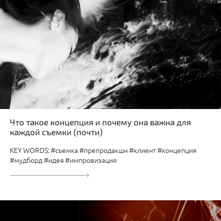
Что такое концепция и почему она важна для
каждой съемки (почти)
KEY WORDS: #съемка #препродакшн #клиент #концепция
#мудборд #идея #импровизация