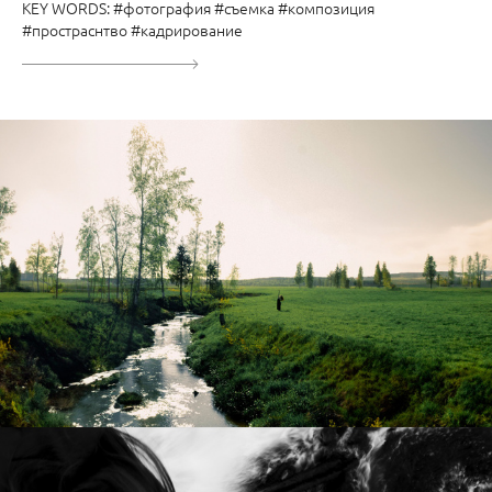
KEY WORDS: #фотография #съемка #композиция
#простраснтво #кадрирование